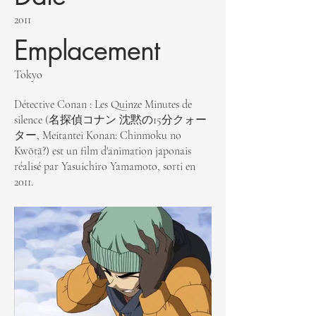
2011
Emplacement
Tokyo
Détective Conan : Les Quinze Minutes de
silence (名探偵コナン 沈黙の15分クォー
ター, Meitantei Konan: Chinmoku no
Kwōtā?) est un film d'animation japonais
réalisé par Yasuichiro Yamamoto, sorti en
2011.