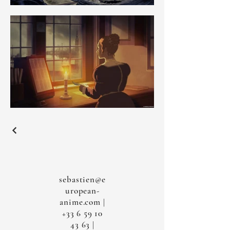
sebastien@e
uropean-
anime.com
|
+33 6 59 10
43 63
|