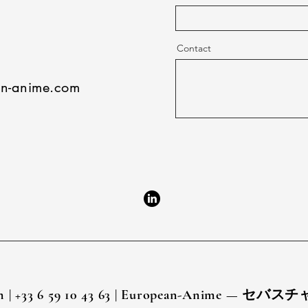
Contact
an-anime.com
m
| +33 6 59 10 43 63 | European-Anim