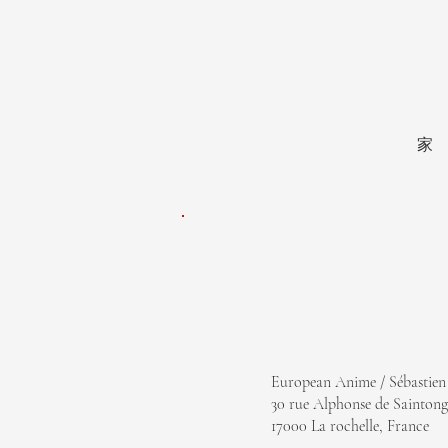
家
European Anime / Sébastien
30 rue Alphonse de Saintong
17000 La rochelle, France