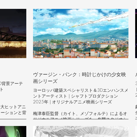
ヴァージン・パンク：時計じかけの少女映
画シリーズ
D背景アーテ
ト
ヨーロッパ建築スペシャリスト＆3Dエンハンスメ
ントアーティスト | シャフトプロダクション
2025年 | オリジナルアニメ映画シリーズ
た大ヒットアニ
レーションと背
梅津泰臣監督（カイト、メゾフォルテ）によるオ
リジナルアニメ映画シリーズを、名門スタジオシ
ャフトと共同制作しました。高品質なアニメ制作
修（2008年
における、ヨーロッパ建築の忠実な再現と3Dベー
スエンハンスメントを専門としています。