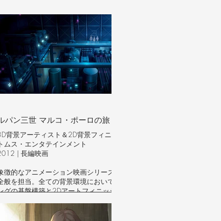
ルパン三世 マルコ・ポーロの旅
3D背景アーティスト＆2D背景フィニッシング |
トムス・エンタテインメント
2012 | 長編映画
象徴的なアニメーション映画シリーズの環境制作
全般を担当。全ての背景環境において、3Dモデリ
ングの基盤構築と2Dアートフィニッシングを担
当。
技術範囲：コンセプトから完成まで、3D環境モデ