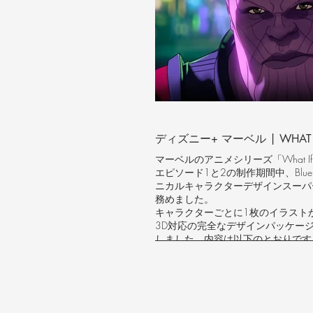
2D/3D背景デザインおよび技術リ
イノベーション：日本のアニメーシ
駆的に採用され、後にアニメーショ
採用された画期的な技術革新。
スタジオ：トムス・エンタテインメ
ロダクション（名探偵コナン、ルパ
ディズニー+ マーベル | WHAT 
マーベルのアニメシリーズ「What I
エピソード1と2の制作期間中、Blue S
ニカルキャラクターデザインスーパ
務めました。
キャラクターごとに1枚のイラスト
3D対応の完全なデザインパッケー
しました。内容は以下のとおりです
•正投影図（正面、側面、背面）
•技術ブレイクダウン（形状、アク
ロポーション）
•3D解釈のためのビジュアルロジッ