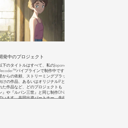
リング全般
2D背景フィニッシングとアートエンハンスメント
プレミアムアニメ基準に対応したミックスメディ
アワークフロー統合
イノベーション：3Dの技術的精度と伝統的な2D
アニメの美的フィニッシングを融合させた、フル
パイプラインの背景制作。
スタジオ：トムス・エンタテインメント、石垣プ
開発中のプロジェクト
ロダクション（名探偵コナン、ルパン三世）
以下のタイトルはすべて、私のJapanese Quality
Decoder™パイプラインで制作中です。著名な監
督からの依頼、ストリーミングプラットフォーム
向けの作品、あるいはオリジナルIPとして育成さ
れた作品など、どのプロジェクトも『名探偵コナ
ン』や『ルパン三世』と同じ制作DNAを受け継い
でいます。共同出資パートナー、先行購入契約、
そして一部のプロジェクトではハイレベルのアド
バイザリー業務提携も歓迎いたします。